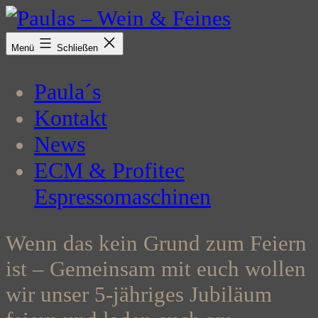
Zum
Inhalt
Paulas
Menü
Schließen
springen
-
Paula´s
Wein
Kontakt
&
News
Feines
ECM & Profitec
Espressomaschinen
Wenn das kein Grund zum Feiern
ist – Gemeinsam mit euch wollen
wir unser 5-jähriges Jubiläum