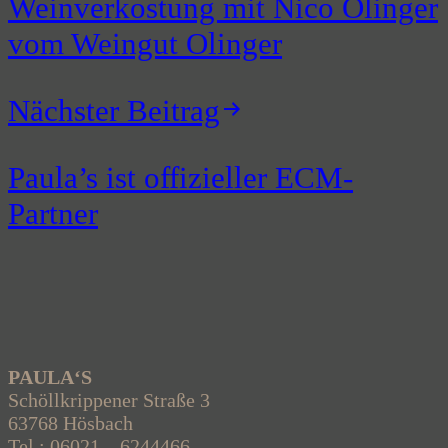
Weinverkostung mit Nico Olinger
vom Weingut Olinger
Nächster Beitrag
Paula’s ist offizieller ECM-
Partner
PAULA‘S
Schöllkrippener Straße 3
63768 Hösbach
Tel.: 06021 – 6244466